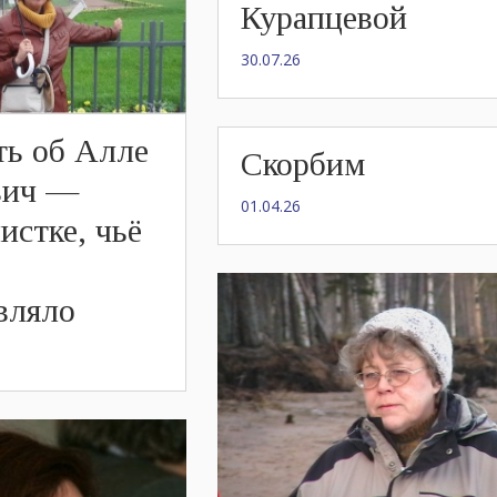
Курапцевой
30.07.26
ть об Алле
Скорбим
вич —
01.04.26
истке, чьё
вляло