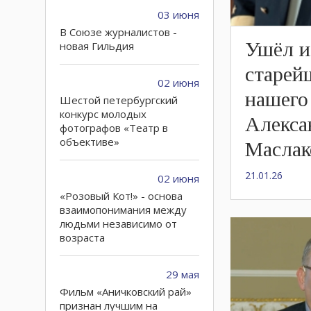
03 июня
В Союзе журналистов -
Ушёл и
новая Гильдия
старей
02 июня
нашего
Шестой петербургский
конкурс молодых
Алекса
фотографов «Театр в
объективе»
Маслак
21.01.26
02 июня
«Розовый Кот!» - основа
взаимопонимания между
людьми независимо от
возраста
29 мая
Фильм «Аничковский рай»
признан лучшим на