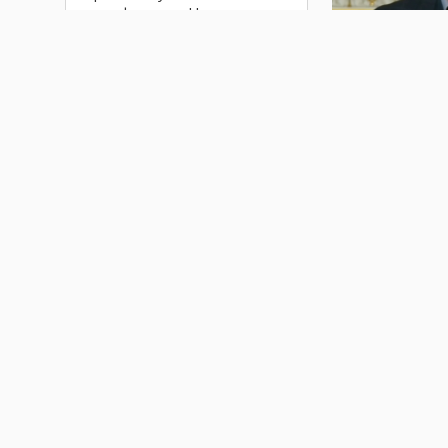
кинофоруме «Новая
реальность»
29 мая
Презентация «Книги
Уткина. Мы тут жизнь
живем»
Нас по
Аркади
20.04.25