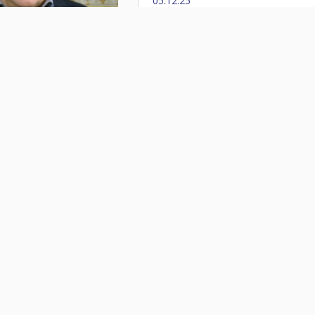
05.12.25
кинул
й Соснов
Прощание с
Игорем
Апухтиным
состоится 14
января
11.01.25