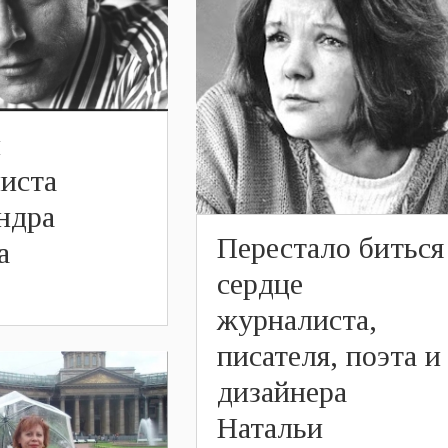
и
иста
ндра
Перестало биться
а
сердце
журналиста,
писателя, поэта и
дизайнера
Натальи