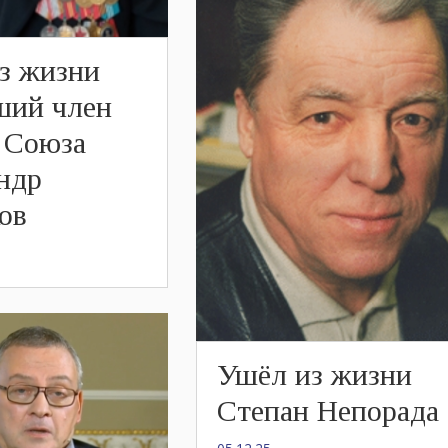
з жизни
ший член
 Союза
ндр
ов
Ушёл из жизни
Степан Непорада