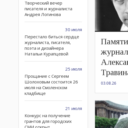
Творческий вечер
писателя и журналиста
Андрея Логинова
30 июля
Перестало биться сердце
Памят
журналиста, писателя,
поэта и дизайнера
журнал
Натальи Курапцевой
Алекса
25 июля
Травин
Прощание с Сергеем
Шолоховым состоится 26
03.08.26
июля на Смоленском
кладбище
21 июля
Конкурс на получение
грантов для городских
СМИ открыт