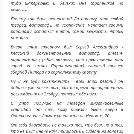
туда интересных и близких мне соратников по
ремеслу.
Почему «на фоне вечности»? Да потому, что любой
творец, фотографы не исключение, мечтает своими
работами остаться в этой самой вечности. Чтобы
помнили.
Вчера этим творцом был Сергей Александров -
классный документальный фотограф, атлет-
параолимпиец (единственный, кто представлял наш
город на зимних Паралимпиадах), главный тренер
сборной Питера по горнолыжному спорту.
Ну и не буду кокетничать - всех этих регалий он
добился уже после того, как во время тренировочного
восхождения на Эльбрус потерял обе ноги.
С утра получаю на телефон многочисленные
«спасибо!» от тех, кому повезло быть вчера в
Овальном зале Дома журналиста на Невском, 70.
От себя благодарю не только тех, кто был, но и тех,
кто не был: иначе нам пришлось бы сидеть на головах