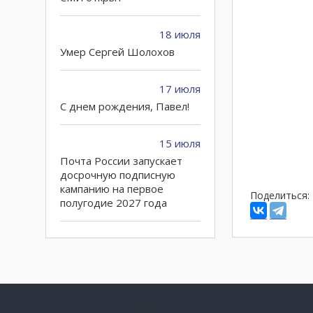
18 июля
Умер Сергей Шолохов
17 июля
C днем рождения, Павел!
15 июля
Почта России запускает
досрочную подписную
кампанию на первое
Поделиться:
полугодие 2027 года
10 июля
Петру Годлевскому – 60!
02 июля
Городские СМИ могут