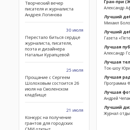
Гран-при (
Творческий вечер
Александр А
писателя и журналиста
Андрея Логинова
Лучший деб
Михаил Болот
30 июля
Лучший деб
Перестало биться сердце
Газета «Пете
журналиста, писателя,
Лучшая пуб
поэта и дизайнера
Александр Го
Натальи Курапцевой
Лучшая тел
Ток-шоу Юрия
25 июля
Прощание с Сергеем
Лучшая ра
Шолоховым состоится 26
Программа Ф
июля на Смоленском
Лучшая фот
кладбище
Андрей Чепа
Лучший диз
21 июля
Журнал отды
Конкурс на получение
грантов для городских
СМИ открыт