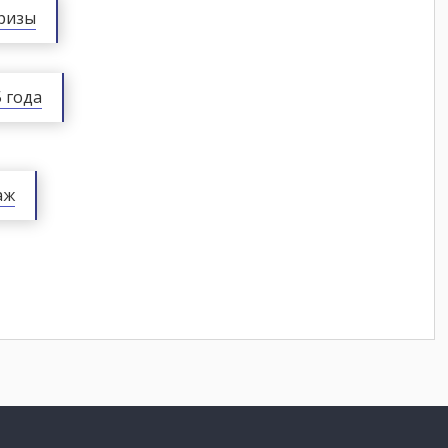
ризы
 года
аж