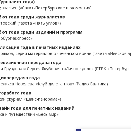
Журналист года)
фанасьев («Санкт-Петербургские ведомости»)
ют года среди журналистов
овский (газета «Пять углов»)
ют года среди изданий и программ
рбург-экспресс»
ликация года в печатных изданиях
ршков, серия материалов о чеченской войне (газета «Невское в
евизионная передача года
 Груздева и Сергея Якубовича «Личное дело» (ГТРК «Петербург
диопередача года
еликса Невелева «Клуб дилетантов» (Радио Балтика)
оработа года
кин (журнал «Шанс-панорама»)
айн года для печатных изданий
ха и путешествий «Весь мир»