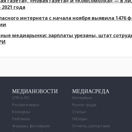
ая газета», «Новая газета» и «Комсомолка» — в л
 2021 года
пасного интернета с начала ноября выявила 1476 
ии
ные медиарынки: зарплаты урезаны, штат сотруд
РИ
МЕДИАНОВОСТИ
МЕДИАСРЕДА
СПб и ЛО
Интервью
России и мира
Рынок труда
Конкурсы
Статьи
Рейтинги
Обзоры
Форумы, фестивали
Отчеты, репортажи