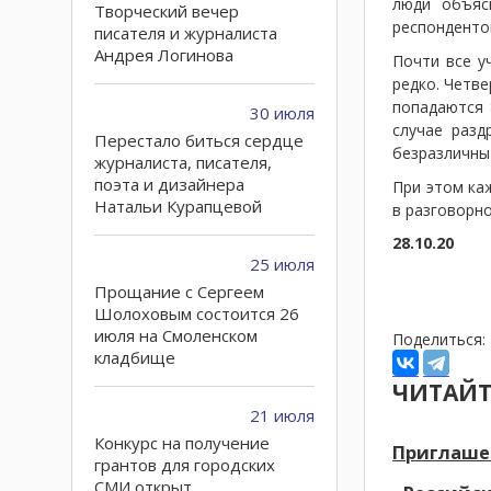
люди объяс
Творческий вечер
респонденто
писателя и журналиста
Андрея Логинова
Почти все у
редко. Четв
попадаются 
30 июля
случае раз
Перестало биться сердце
безразличны 
журналиста, писателя,
поэта и дизайнера
При этом ка
Натальи Курапцевой
в разговорн
28.10.20
25 июля
Прощание с Сергеем
Шолоховым состоится 26
июля на Смоленском
Поделиться:
кладбище
ЧИТАЙТ
21 июля
Конкурс на получение
Приглаше
грантов для городских
СМИ открыт