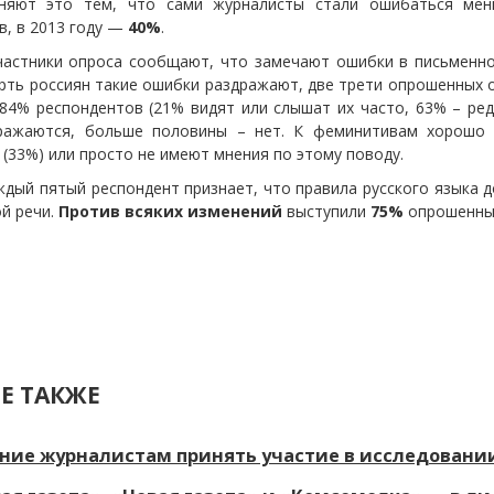
няют это тем, что сами журналисты стали ошибаться ме
в, в 2013 году —
40%
.
частники опроса сообщают, что замечают ошибки в письменно
ерть россиян такие ошибки раздражают, две трети опрошенных 
84% респондентов (21% видят или слышат их часто, 63% – ред
дражаются, больше половины – нет. К феминитивам хорошо 
(33%) или просто не имеют мнения по этому поводу.
ждый пятый респондент признает, что правила русского языка
ой речи.
Против всяких изменений
выступили
75%
опрошенны
Е ТАКЖЕ
ние журналистам принять участие в исследовани