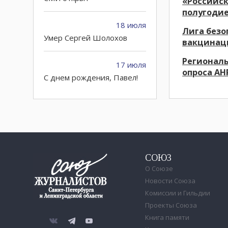
«Российск
полугодие
18 июля
Лига безо
Умер Сергей Шолохов
вакцинац
Региональ
17 июля
опроса АН
C днем рождения, Павел!
15 июля
Почта России запускает
досрочную подписную
кампанию на первое
полугодие 2027 года
СОЮЗ
О Союзе
10 июля
Новости Союза
Петру Годлевскому – 60!
Комиссии и Гильдии
Проекты Союза
02 июля
Книга памяти
Городские СМИ могут