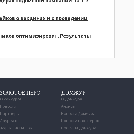
идерах подписной кампании на 1-е
фейков о вакцинах и о проведении
ников оптимизирован. Результаты
ЗОЛОТОЕ ПЕРО
ДОМЖУР
О конкурсе
О Домжуре
Новости
Анонсы
Партнеры
Новости Домжура
Лауреаты
Новости партнеров
Журналисты года
Проекты Домжура