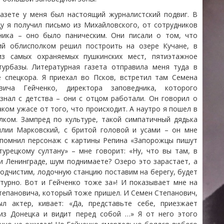
газете у меня был настоящий журналистский подвиг. В
ду я получил письмо из Михайловского, от сотрудников
ника – оно было паническим. Они писали о том, что
ий облисполком решил построить на озере Кучане, в
з самых охраняемых пушкинских мест, пятиэтажное
турбазы. Литературная газета отправила меня туда в
е спецкора. Я приехал во Псков, встретил там Семена
овича Гейченко, директора заповедника, которого
знал с детства – они с отцом работали. Он говорил о
аком ужасе от того, что происходит. А наутро я пошел в
лком. Зампред по культуре, такой симпатичный дядька
лии Марковский, с бритой головой и усами – он мне
апомнил персонаж с картины Репина «Запорожцы пишут
турецкому султану» – мне говорит: «Ну, что вы там, в
и Ленинграде, шум поднимаете? Озеро это зарастает, а
подчистим, лодочную станцию поставим на берегу, будет
ьтурно. Вот и Гейченко тоже за»! И показывает мне на
тепановича, который тоже пришел. И Семен Степанович,
л актер, кивает: «Да, представьте себе, приезжает
из Донецка и видит перед собой …» Я от него этого