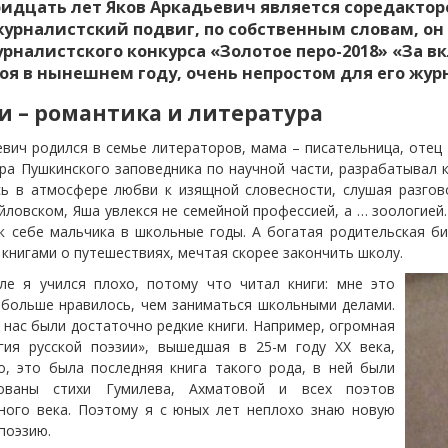
ридцать лет Яков Аркадьевич является соредактор
урналистский подвиг, по собственным словам, он 
рналистского конкурса «Золотое перо-2018» «За 
роя в нынешнем году, очень непростом для его жу
и – романтика и литература
вич родился в семье литераторов, мама – писательница, отец -
ора Пушкинского заповедника по научной части, разрабатывал
ь в атмосфере любви к изящной словесности, слушая разгов
ловском, Яша увлекся не семейной профессией, а … зоологией. 
к себе мальчика в школьные годы. А богатая родительская би
книгами о путешествиях, мечтая скорее закончить школу.
ле я учился плохо, потому что читал книги: мне это
 больше нравилось, чем заниматься школьными делами.
 нас были достаточно редкие книги. Например, огромная
гия русской поэзии», вышедшая в 25-м году XX века,
о, это была последняя книга такого рода, в ней были
кованы стихи Гумилева, Ахматовой и всех поэтов
ного века. Поэтому я с юных лет неплохо знаю новую
поэзию.