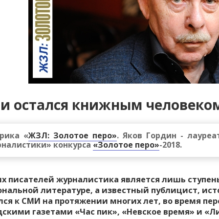
 и остался книжным человеко
рика «
ЖЗЛ: Золотое перо»
. Яков Гордин - лауре
рналистики» конкурса
«Золотое перо»
-2018.
х писателей журналистика является лишь ступенью
нальной литературе, а известный публицист, ист
ся к СМИ на протяжении многих лет, во время пе
скими газетами «Час пик», «Невское время» и «Л