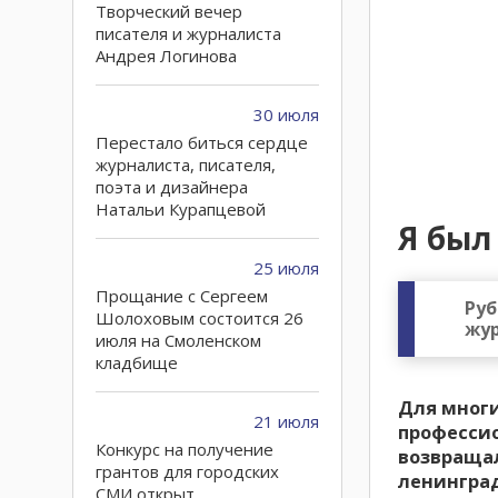
Творческий вечер
писателя и журналиста
Андрея Логинова
30 июля
Перестало биться сердце
журналиста, писателя,
поэта и дизайнера
Натальи Курапцевой
Я был
25 июля
Прощание с Сергеем
Руб
Шолоховым состоится 26
жу
июля на Смоленском
кладбище
Для многи
21 июля
профессио
Конкурс на получение
возвращал
грантов для городских
ленинград
СМИ открыт