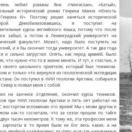
ень любил романы Яна: «Чингисхан», «Батый»,
ельный исторический роман Генриха Манна «Юность
Генриха IV». Поэтому решил заняться исторической
атурой. Демобилизовавшись, я поступил на
вительные курсы английского языка, потому что после
се забыл, а потом в Ленинградский университет на
ический факультет. Может, надо было поступить на
ский, и я бы окончил тогда университет. А так два года
ся и сильно загрустил. Опять, как перед армией, было
, что нужно что-то в жизни менять. И тут, к счастью, я
л своего школьного приятеля, который был техником-
ком и только что вернулся из геологической экспедиции
хстана. Он поступил в НИИ геологии Арктики, собирался
 Север и позвал меня с собой.
ел на заочное отделение, окончил курсы техников-
ков при НИИ геологии Арктики и пять лет работал на
 С восторгом вспоминаю это время! Мы с моим другом и
иком как-то сосчитали, что за сезон прошли по тайге
 двух тысяч километров. К тому же, эта профессия меня
: зарплаты в то время были не бог весь какие, а на
был двойной коэффициент да плюс еще так называемые