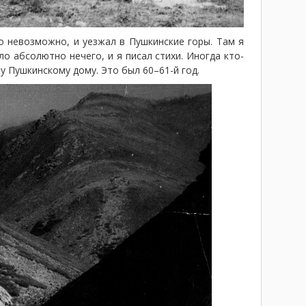
о невозможно, и уезжал в Пушкинские горы. Там я
о абсолютно нечего, и я писал стихи. Иногда кто-
у Пушкинскому дому. Это был 60–61-й год.