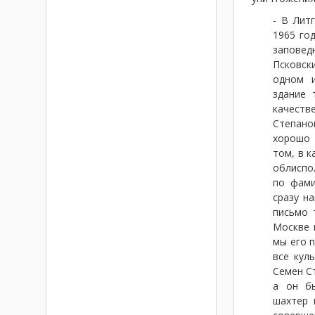
- В Лит
1965 го
заповед
Псковск
одном и
здание 
качеств
Степан
хорошо 
том, в к
облиспо
по фами
сразу н
письмо 
Москве 
мы его 
все кул
Семен С
а он бы
шахтер 