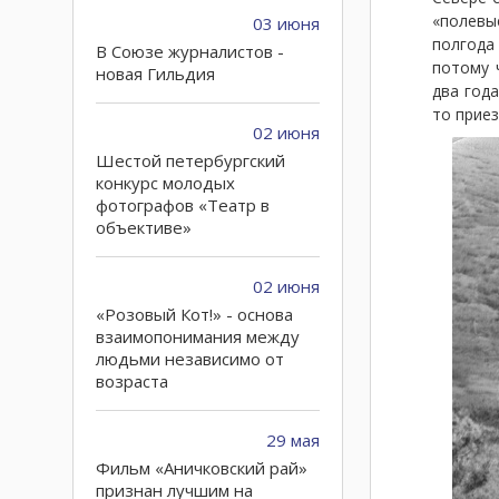
«полевы
03 июня
полгода
В Союзе журналистов -
потому 
новая Гильдия
два год
то приез
02 июня
Шестой петербургский
конкурс молодых
фотографов «Театр в
объективе»
02 июня
«Розовый Кот!» - основа
взаимопонимания между
людьми независимо от
возраста
29 мая
Фильм «Аничковский рай»
признан лучшим на