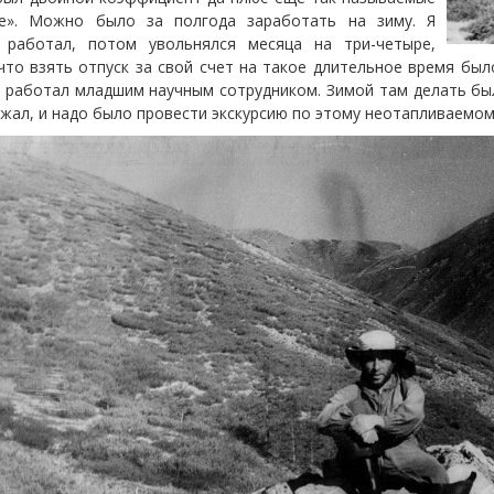
е». Можно было за полгода заработать на зиму. Я
 работал, потом увольнялся месяца на три-четыре,
что взять отпуск за свой счет на такое длительное время был
а работал младшим научным сотрудником. Зимой там делать был
жал, и надо было провести экскурсию по этому неотапливаемом