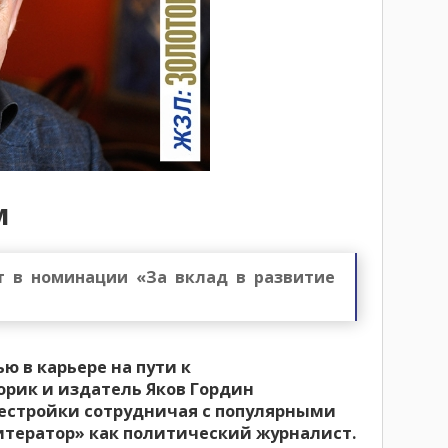
м
ат в номинации «За вклад в развитие
 в карьере на пути к
орик и издатель Яков Гордин
рестройки сотрудничая с популярными
итератор» как политический журналист.