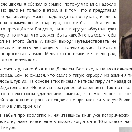
осле школы я сбежал в армию, потому что мне надоело
. Но дело не только в этом, а в том, что я представил
ою дальнейшую жизнь: надо куда-то поступать, и опять
а же коммунальная квартира, тот же быт… А я очень
 то время Джека Лондона, Ницше и другую «брутальную»
уру и понимал, что должен быть какой-то выход, чтобы
ся из этого быта. А какой выход? Путешествовать не
шься, в пираты не пойдешь – только армия. Ну вот, я
попросился в армию. Меня охотно взяли, и я очень рад,
ня это получилось.
я очень удачно: был и на Дальнем Востоке, и на монгольско
вода. Сам не ожидал, что сделаю такую карьеру. Из армии я пи
лось штук 80. На основе этих писем я написал пару лет назад 
Издательство «Новое литературное обозрение»). Так вот, ко
 то с некоторым удивлением заметил, что уже через неско
ей о довольно странных вещах: а не пришлют ли мне учебники 
ению в университет?
в забыл про зоологию и, начитавшись книг уже исторических,
тельству наметилась еще в школе, когда он в 10-м классе на
 Тимуре.