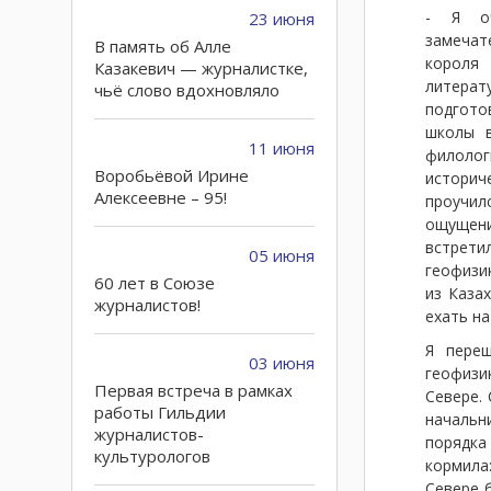
- Я оч
23 июня
замечат
В память об Алле
короля 
Казакевич — журналистке,
литер
чьё слово вдохновляло
подгото
школы в
11 июня
филолог
Воробьёвой Ирине
историче
Алексеевне – 95!
проучил
ощущение
встрети
05 июня
геофизи
60 лет в Союзе
из Каза
журналистов!
ехать на
Я переш
03 июня
геофизи
Первая встреча в рамках
Севере.
работы Гильдии
начальн
журналистов-
порядка
культурологов
кормила
Севере 