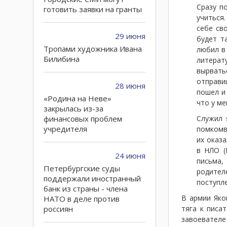
Сразу п
готовить заявки на гранты
учиться
себе св
29 июня
будет т
Тропами художника Ивана
любил в
Билибина
литерат
вырвать
отправи
28 июня
пошел и 
«Родина на Неве»
что у ме
закрылась из-за
финансовых проблем
Служил 
учредителя
помкомвз
их оказа
в НЛО (
24 июня
письма,
Петербургские суды
родител
поддержали иностранный
поступл
банк из страны - члена
В армии Яко
НАТО в деле против
россиян
тяга к писа
завоевателе