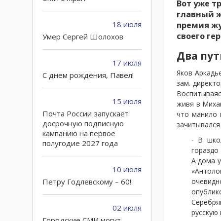
Вот уже т
главный ж
18 июля
премия жу
своего ге
Умер Сергей Шолохов
Два пут
17 июля
Яков Аркадье
C днем рождения, Павел!
зам. директ
Воспитываяс
15 июля
живя в Михай
Почта России запускает
что манило 
досрочную подписную
зачитывался 
кампанию на первое
- В шко
полугодие 2027 года
гораздо
А дома у
10 июля
«Антоло
Петру Годлевскому – 60!
очевидн
опубли
Серебря
02 июля
русскую 
Городские СМИ могут