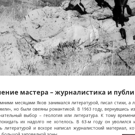
ление мастера – журналистика и публ
мними месяцами Яков занимался литературой, писал стихи, а л
мили», но были овеяны романтикой. В 1963 году, вернувшись и
чательный выбор – геология или литература. К тому времен
покидать их надолго не хотелось. В 63-м году он уволился
ь литературой и вскоре написал журналистский материал, к
 большой заповедной зоны.