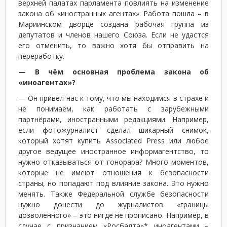
верхней палатах парламента повлиять на изменение
закона об «иностранных агентах». Работа пошла – в
Мариинском дворце создана рабочая группа из
депутатов и членов нашего Союза. Если не удастся
его отменить, то важно хотя бы отправить на
переработку.
— В чём основная проблема закона об
«иноагентах»?
— Он привёл нас к тому, что мы находимся в страхе и
не понимаем, как работать с зарубежными
партнёрами, иностранными редакциями. Например,
если фотожурналист сделал шикарный снимок,
который хотят купить Associated Press или любое
другое ведущее иностранное информагентство, то
нужно отказываться от гонорара? Много моментов,
которые не имеют отношения к безопасности
страны, но попадают под влияние закона. Это нужно
менять. Также Федеральной службе безопасности
нужно донести до журналистов «границы
дозволенного» – это нигде не прописано. Например, в
случае с признанием «Росбалта»* иноагентами –