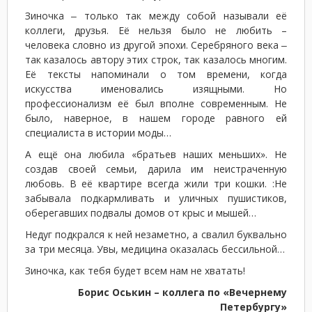
Зиночка ‒ только так между собой называли её
коллеги, друзья. Её нельзя было не любить –
человека словно из другой эпохи. Серебряного века ‒
так казалось автору этих строк, так казалось многим.
Её тексты напоминали о том времени, когда
искусства именовались изящными. Но
профессионализм её был вполне современным. Не
было, наверное, в нашем городе равного ей
специалиста в истории моды…
А ещё она любила «братьев наших меньших». Не
создав своей семьи, дарила им неистраченную
любовь. В её квартире всегда жили три кошки. :Не
забывала подкармливать и уличных пушистиков,
оберегавших подвалы домов от крыс и мышей…
Недуг подкрался к ней незаметно, а свалил буквально
за три месяца. Увы, медицина оказалась бессильной…
Зиночка, как тебя будет всем нам не хватать!
Борис Оськин – коллега по «Вечернему
Петербургу»