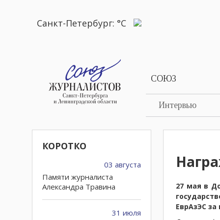
Санкт-Петербург:
°C
СОЮЗ
Интервью
КОРОТКО
Награ
03 августа
Памяти журналиста
27 мая в Д
Александра Травина
государст
ЕврАзЭС за
31 июля