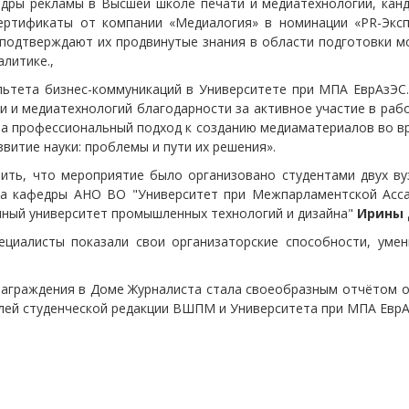
дры рекламы в Высшей школе печати и медиатехнологий, канд
ертификаты от компании «Медиалогия» в номинации «PR-Эксп
 подтверждают их продвинутые знания в области подготовки м
литике.,
ьтета бизнес-коммуникаций в Университете при МПА ЕврАзЭС.
и и медиатехнологий благодарности за активное участие в раб
 за профессиональный подход к созданию медиаматериалов во 
звитие науки: проблемы и пути их решения».
ить, что мероприятие было организовано студентами двух в
та кафедры АНО ВО "Университет при Межпарламентской Асс
нный университет промышленных технологий и дизайна"
Ирины
циалисты показали свои организаторские способности, умен
аграждения в Доме Журналиста стала своеобразным отчётом о
лей студенческой редакции ВШПМ и Университета при МПА ЕврА