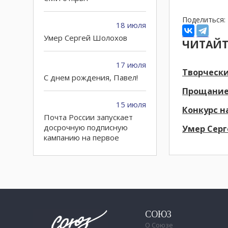
Поделиться:
18 июля
Умер Сергей Шолохов
ЧИТАЙТ
17 июля
Творчески
C днем рождения, Павел!
Прощание
15 июля
Конкурс н
Почта России запускает
досрочную подписную
Умер Сер
кампанию на первое
полугодие 2027 года
10 июля
Петру Годлевскому – 60!
02 июля
СОЮЗ
О Союзе
Городские СМИ могут