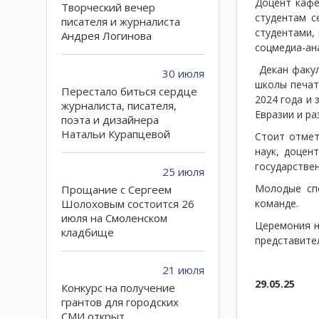
Доцент кафе
Творческий вечер
студентам с
писателя и журналиста
студентами,
Андрея Логинова
соцмедиа-ана
Декан факул
30 июля
школы печат
Перестало биться сердце
2024 года и
журналиста, писателя,
Евразии и ра
поэта и дизайнера
Натальи Курапцевой
Стоит отмет
наук, доцен
государстве
25 июля
Молодые спе
Прощание с Сергеем
Шолоховым состоится 26
команде.
июля на Смоленском
Церемония н
кладбище
представите
21 июля
29.05.25
Конкурс на получение
грантов для городских
СМИ открыт