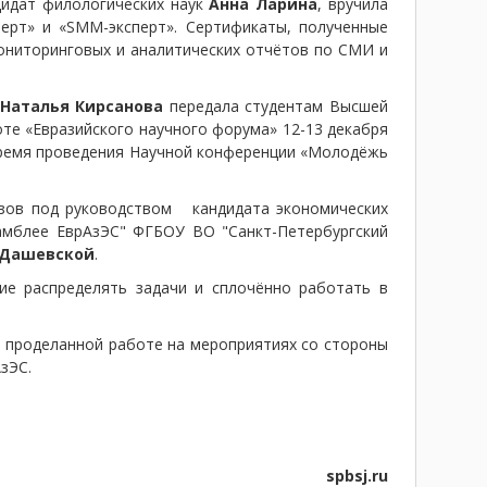
идат филологических наук
Анна Ларина
, вручила
ерт» и «SMM-эксперт». Сертификаты, полученные
ониторинговых и аналитических отчётов по СМИ и
Наталья Кирсанова
передала студентам Высшей
оте «Евразийского научного форума» 12-13 декабря
время проведения Научной конференции «Молодёжь
узов под руководством кандидата экономических
амблее ЕврАзЭС" ФГБОУ ВО "Санкт-Петербургский
 Дашевской
.
ие распределять задачи и сплочённо работать в
 проделанной работе на мероприятиях со стороны
зЭС.
spbsj.ru