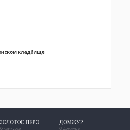
ленском кладбище
ЗОЛОТОЕ ПЕРО
ДОМЖУР
О конкурсе
О Домжуре