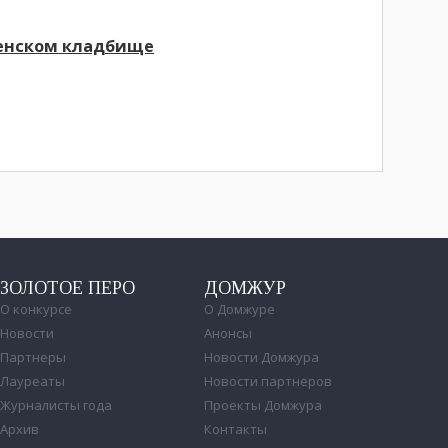
ленском кладбище
ЗОЛОТОЕ ПЕРО
ДОМЖУР
О конкурсе
О Домжуре
Новости
Анонсы
Партнеры
Новости Домжура
Лауреаты
Новости партнеров
Журналисты года
Проекты Домжура
Архив
Контакты