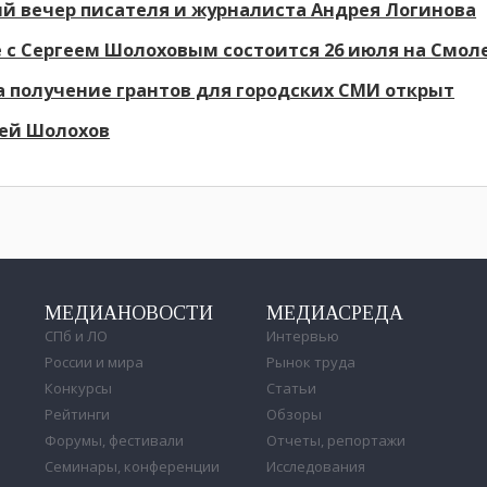
й вечер писателя и журналиста Андрея Логинова
 с Сергеем Шолоховым состоится 26 июля на Смо
а получение грантов для городских СМИ открыт
гей Шолохов
МЕДИАНОВОСТИ
МЕДИАСРЕДА
СПб и ЛО
Интервью
России и мира
Рынок труда
Конкурсы
Статьи
Рейтинги
Обзоры
Форумы, фестивали
Отчеты, репортажи
Семинары, конференции
Исследования