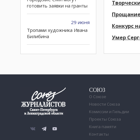
Творчески
готовить заявки на гранты
Прощание
29 июня
Конкурс н
Тропами художника Ивана
Билибина
Умер Сер
28 июня
«Родина на Неве»
закрылась из-за
финансовых проблем
учредителя
СОЮЗ
24 июня
О Союзе
Петербургские суды
Новости Союза
поддержали иностранный
Комиссии и Гильдии
банк из страны - члена
Проекты Союза
НАТО в деле против
Книга памяти
россиян
Контакты