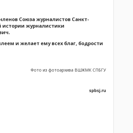
 членов Союза журналистов Санкт-
й истории журналистики
вич.
леем и желает ему всех благ, бодрости
Фото из фотоархива ВШЖМК СПБГУ
spbsj.ru