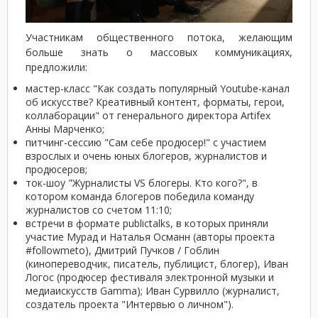
Участникам общественного потока, желающим
больше знать о массовых коммуникациях,
предложили:
мастер-класс "Как создать популярный Youtube-канал
об искусстве? Креативный контент, форматы, герои,
коллаборации" от генерального директора Artifex
Анны Марченко;
питчинг-сессию "Сам себе продюсер!" с участием
взрослых и очень юных блогеров, журналистов и
продюсеров;
ток-шоу "Журналисты VS блогеры. Кто кого?", в
котором команда блогеров победила команду
журналистов со счетом 11:10;
встречи в формате publictalks, в которых приняли
участие Мурад и Наталья Османн (авторы проекта
#followmeto), Дмитрий Пучков / Гоблин
(кинопереводчик, писатель, публицист, блогер), Иван
Логос (продюсер фестиваля электронной музыки и
медиаискусств Gamma); Иван Сурвилло (журналист,
создатель проекта "Интервью о личном").