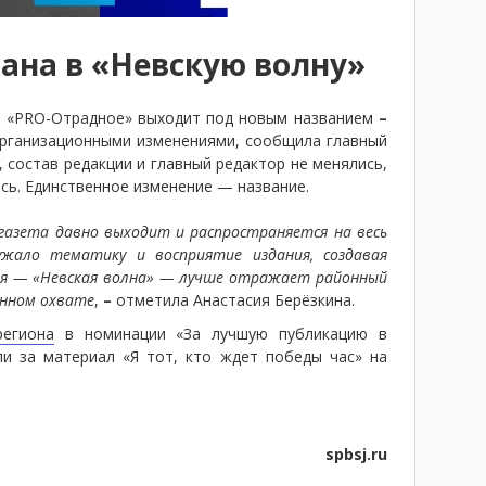
ана в «Невскую волну»
и «PRO-Отрадное» выходит под новым названием
–
организационными изменениями, сообщила главный
 состав редакции и главный редактор не менялись,
ись. Единственное изменение — название.
газета давно выходит и распространяется на весь
ужало тематику и восприятие издания, создавая
имя — «Невская волна» — лучше отражает районный
онном охвате
,
–
отметила Анастасия Берёзкина.
региона
в номинации «За лучшую публикацию в
ли за материал «Я тот, кто ждет победы час» на
spbsj.ru