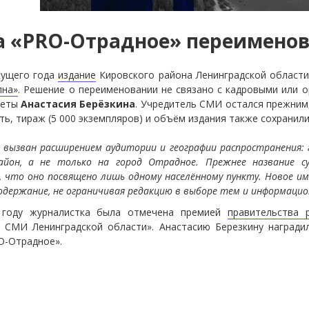
а «PRO-Отрадное» переименов
кущего года
издание
Кировского района Ленинградской област
лна»
. Решение о переименовании не связано с кадровыми или 
зеты
Анастасия Берёзкина
. Учредитель СМИ остался прежним,
ь, тираж (5 000 экземпляров) и объём издания также сохранил
 вызван расширением аудитории и географии распространения: 
айон, а не только на город Отрадное. Прежнее название с
, что оно посвящено лишь одному населённому пункту. Новое 
одержание, не ограничивая редакцию в выборе тем и информаци
году журналистка была отмечена премией
правительства 
 СМИ Ленинградской области». Анастасию Березкину награди
O-Отрадное».