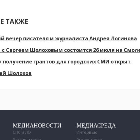
Е ТАКЖЕ
й вечер писателя и журналиста Андрея Логинова
 с Сергеем Шолоховым состоится 26 июля на Смо
а получение грантов для городских СМИ открыт
гей Шолохов
МЕДИАНОВОСТИ
МЕДИАСРЕДА
СПб и ЛО
Интервью
России и мира
Рынок труда