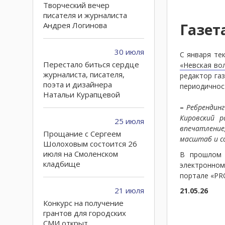
Творческий вечер
писателя и журналиста
Андрея Логинова
Газет
30 июля
С января те
Перестало биться сердце
«Невская во
журналиста, писателя,
редактор га
поэта и дизайнера
периодичност
Натальи Курапцевой
–
Ребрендинг
Кировский р
25 июля
впечатление
Прощание с Сергеем
масштаб и с
Шолоховым состоится 26
июля на Смоленском
В прошлом 
кладбище
электронном
портале «PR
21 июля
21.05.26
Конкурс на получение
грантов для городских
СМИ открыт