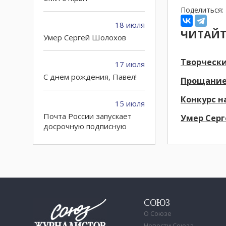
Поделиться:
18 июля
ЧИТАЙТ
Умер Сергей Шолохов
Творчески
17 июля
C днем рождения, Павел!
Прощание
Конкурс н
15 июля
Почта России запускает
Умер Сер
досрочную подписную
кампанию на первое
полугодие 2027 года
10 июля
Петру Годлевскому – 60!
СОЮЗ
02 июля
О Союзе
Городские СМИ могут
Новости Союза