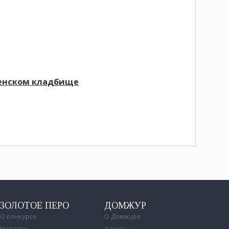
ленском кладбище
ЗОЛОТОЕ ПЕРО
ДОМЖУР
О конкурсе
О Домжуре
Новости
Анонсы