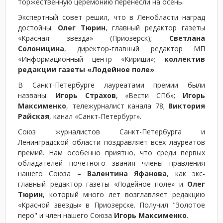
торжественную церемонию перенесли на осень.
Экспертный совет решил, что в Ленобласти наград
достойны:
Олег Тюрин
, главный редактор газеты
«Красная звезда» (Приозерск);
Светлана
Солоницина
, директор-главный редактор МП
«Информационный центр «Кириши»;
коллектив
редакции газеты «Лодейное поле»
.
В Санкт-Петербурге лауреатами премии были
названы:
Игорь Страхов
, «Вести СПб»;
Игорь
Максименко
, тележурналист канала 78;
Виктория
Райская
, канал «Санкт-Петербург».
Союз журналистов Санкт-Петербурга и
Ленинградской области поздравляет всех лауреатов
премий. Нам особенно приятно, что среди первых
обладателей почетного звания члены правления
нашего Союза –
Валентина Яфанова
, как экс-
главный редактор газеты «Лодейное поле» и
Олег
Тюрин
, который много лет возглавляет редакцию
«Красной звезды» в Приозерске. Получил "Золотое
перо" и член нашего Союза
Игорь Максименко
.