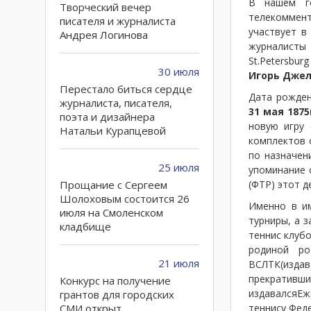
В нашем г
Творческий вечер
телекоммент
писателя и журналиста
участвует в
Андрея Логинова
журналисты
St.Petersbu
30 июля
Игорь Джел
Перестало биться сердце
Дата рожден
журналиста, писателя,
31 мая 1875
поэта и дизайнера
новую игру 
Натальи Курапцевой
комплектов 
по назначен
25 июля
упоминание 
Прощание с Сергеем
(ФТР) этот д
Шолоховым состоится 26
Именно в им
июля на Смоленском
турниры, а 
кладбище
теннис клубо
родиной ро
21 июля
ВСЛТК(издав
прекративши
Конкурс на получение
издавалсяЕже
грантов для городских
СМИ открыт
теннису Фед