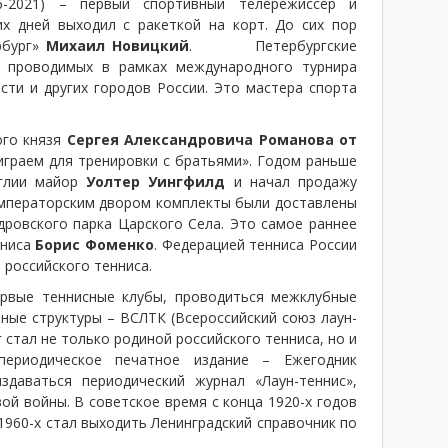
-2021) – первый спортивный телережиссёр и
их дней выходил с ракеткой на корт. До сих пор
рбург»
Михаил Новицкий
. Петербургские
, проводимых в рамках международного турнира
асти и других городов России. Это мастера спорта
ого князя
Сергея Александровича Романова
от
 играем для тренировки с братьями». Годом раньше
Англии майор
Уолтер Уингфилд
и начал продажу
императорским двором комплекты были доставлены
дровского парка Царского Села. Это самое раннее
нниса
Борис Фоменко
. Федерацией тенниса России
 российского тенниса.
ервые теннисные клубы, проводиться межклубные
вные структуры – ВСЛТК (Всероссийский союз лаун-
г стал не только родиной российского тенниса, но и
периодическое печатное издание – Ежегодник
издаваться периодический журнал «Лаун-теннис»,
ой войны. В советское время с конца 1920-х годов
1960-х стал выходить Ленинградский справочник по