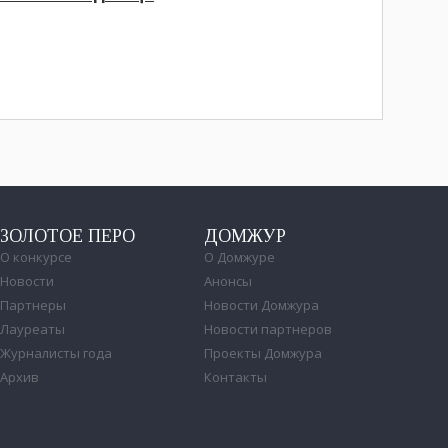
ЗОЛОТОЕ ПЕРО
ДОМЖУР
О конкурсе
О Домжуре
Новости
Анонсы
Партнеры
Новости Домжура
Лауреаты
Новости партнеров
Журналисты года
Проекты Домжура
Архив
Контакты