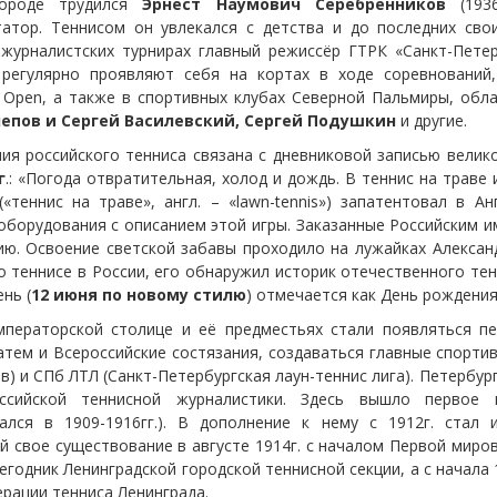
ороде трудился
Эрнест Наумович Серебренников
(1936
атор. Теннисом он увлекался с детства и до последних сво
 журналистских турнирах главный режиссёр ГТРК «Санкт-Пете
 регулярно проявляют себя на кортах в ходе соревнований
rg Open, а также в спортивных клубах Северной Пальмиры, обл
епов и Сергей Василевский, Сергей Подушкин
и другие.
ия российского тенниса связана с дневниковой записью велик
г
.: «Погода отвратительная, холод и дождь. В теннис на траве
(«теннис на траве», англ. – «lawn-tennis») запатентовал в 
оборудования с описанием этой игры. Заказанные Российским 
ию. Освоение светской забавы проходило на лужайках Алексан
о теннисе в России, его обнаружил историк отечественного те
ень (
12 июня по новому стилю
) отмечается как День рождения
ператорской столице и её предместьях стали появляться п
затем и Всероссийские состязания, создаваться главные спорти
в) и СПб ЛТЛ (Санкт-Петербургская лаун-теннис лига). Петербур
ссийской теннисной журналистики. Здесь вышло первое 
ался в 1909-1916гг.). В дополнение к нему с 1912г. стал 
й свое существование в августе 1914г. с началом Первой миров
годник Ленинградской городской теннисной секции, а с начала 
ерации тенниса Ленинграда.