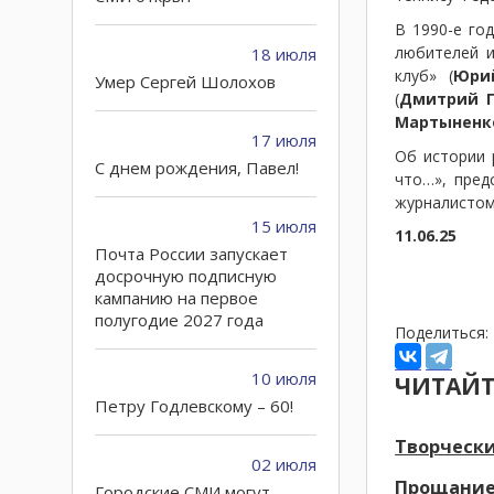
В 1990-е го
любителей и
18 июля
клуб» (
Юрий
Умер Сергей Шолохов
(
Дмитрий Г
Мартыненк
17 июля
Об истории 
C днем рождения, Павел!
что…», пред
журналистом
15 июля
11.06.25
Почта России запускает
досрочную подписную
кампанию на первое
полугодие 2027 года
Поделиться:
10 июля
ЧИТАЙТ
Петру Годлевскому – 60!
Творчески
02 июля
Прощание
Городские СМИ могут