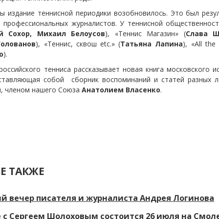
ды издание теннисной периодики возобновилось. Это был резу
 профессиональных журналистов. У теннисной общественност
 Сохор, Михаил Белоусов
), «Теннис Магазин» (
Слава Ш
олованов
), «Теннис, сквош еtc.» (
Татьяна Лапина
), «All the
о
).
российского тенниса рассказывает новая книга московского 
ставляющая собой сборник воспоминаний и статей разных л
, членом нашего Союза
Анатолием Власенко
.
Е ТАКЖЕ
й вечер писателя и журналиста Андрея Логинова
 с Сергеем Шолоховым состоится 26 июля на Смо