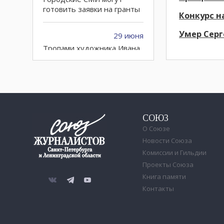
готовить заявки на гранты
Конкурс н
Умер Сер
29 июня
Тропами художника Ивана
Билибина
28 июня
«Родина на Неве»
закрылась из-за
финансовых проблем
СОЮЗ
учредителя
О Союзе
Новости Союза
Комиссии и Гильдии
24 июня
Проекты Союза
Петербургские суды
поддержали иностранный
Книга памяти
банк из страны - члена
Контакты
НАТО в деле против
россиян