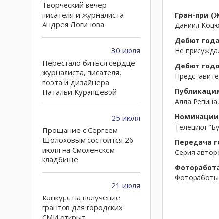
Творческий вечер
писателя и журналиста
Гран-при (
Андрея Логинова
Даниил Коцю
Дебют года
30 июля
Не присужда
Перестало биться сердце
Дебют года
журналиста, писателя,
Представите
поэта и дизайнера
Публикация
Натальи Курапцевой
Алла Репина,
Номинации 
25 июля
Телецикл "Бу
Прощание с Сергеем
Шолоховым состоится 26
Передача г
июля на Смоленском
Серия авторс
кладбище
Фоторабота
Фотоработы 
21 июля
Конкурс на получение
грантов для городских
СМИ открыт