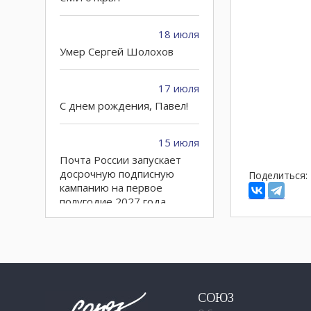
18 июля
Умер Сергей Шолохов
17 июля
C днем рождения, Павел!
15 июля
Почта России запускает
досрочную подписную
Поделиться:
кампанию на первое
полугодие 2027 года
10 июля
Петру Годлевскому – 60!
02 июля
СОЮЗ
Городские СМИ могут