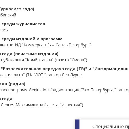
Журналист года)
бинский
 среди журналистов
лась
 среди изданий и программ
льство ИД "КоммерсантЪ – Санкт-Петербург"
 года (печатные издания)
 публикация "Комбатанты" (газета "Смена")
"Развлекательная передача года (ТВ)" и "Информационн
лат и злато" (ТК "ЛОТ"), автор Лев Лурье
ода (радио)
ких программ Genius Ioci (радиостанция "Эхо Петербурга"), авто
 года
Сергея Максимишина (газета "Известия")
Специальные п